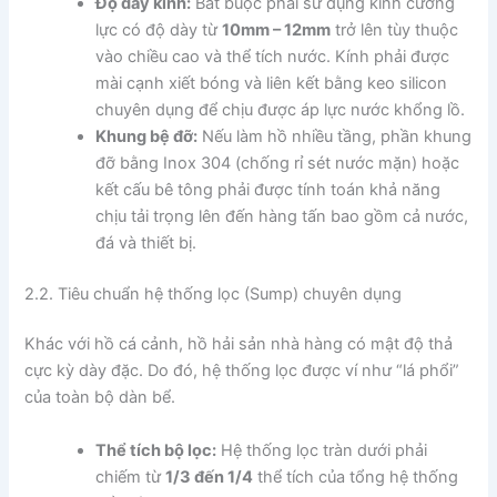
Độ dày kính:
Bắt buộc phải sử dụng kính cường
lực có độ dày từ
10mm – 12mm
trở lên tùy thuộc
vào chiều cao và thể tích nước. Kính phải được
mài cạnh xiết bóng và liên kết bằng keo silicon
chuyên dụng để chịu được áp lực nước khổng lồ.
Khung bệ đỡ:
Nếu làm hồ nhiều tầng, phần khung
đỡ bằng Inox 304 (chống rỉ sét nước mặn) hoặc
kết cấu bê tông phải được tính toán khả năng
chịu tải trọng lên đến hàng tấn bao gồm cả nước,
đá và thiết bị.
2.2. Tiêu chuẩn hệ thống lọc (Sump) chuyên dụng
Khác với hồ cá cảnh, hồ hải sản nhà hàng có mật độ thả
cực kỳ dày đặc. Do đó, hệ thống lọc được ví như “lá phổi”
của toàn bộ dàn bể.
Thể tích bộ lọc:
Hệ thống lọc tràn dưới phải
chiếm từ
1/3 đến 1/4
thể tích của tổng hệ thống