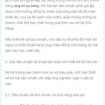
lại ở một vẻ ngoài đẹp đẽ, sang trọng mà cốt lõi nằm ở khả
năng
duy trì sự sống
. Hồ hải sản tiêu chuẩn phải giả lập
được môi trường sống tự nhiên của từng loài (về độ mặn,
nhiệt độ, oxy và độ sạch của nước), giúp chúng không bị
stress, mất thịt hay chết trong quá trình lưu trữ tại nhà
hàng.
Nếu thiết kế sai quy chuẩn, chủ đầu tư sẽ phải đối mặt với
nguy cơ thất thoát hàng chục triệu đồng mỗi tháng do hải
sản hao hụt, chết yểu.
2. Các tiêu chuẩn kỹ thuật bắt buộc khi thiết kế hồ hải sản
Để hệ thống vận hành trơn tru và hiệu quả, một bản thiết
kế hồ hải sản chuẩn cần đáp ứng nghiêm ngặt 4 yếu tố
sau:
2.1. Tiêu chuẩn về kích thước và khả năng chịu lực