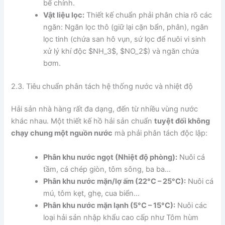
bể chính.
Vật liệu lọc:
Thiết kế chuẩn phải phân chia rõ các
ngăn: Ngăn lọc thô (giữ lại cặn bẩn, phân), ngăn
lọc tinh (chứa san hô vụn, sứ lọc để nuôi vi sinh
xử lý khí độc
$NH_3$
,
$NO_2$
) và ngăn chứa
bơm.
2.3. Tiêu chuẩn phân tách hệ thống nước và nhiệt độ
Hải sản nhà hàng rất đa dạng, đến từ nhiều vùng nước
khác nhau. Một thiết kế hồ hải sản chuẩn
tuyệt đối không
chạy chung một nguồn nước
mà phải phân tách độc lập:
Phân khu nước ngọt (Nhiệt độ phòng):
Nuôi cá
tầm, cá chép giòn, tôm sông, ba ba…
Phân khu nước mặn/lợ ấm (22°C – 25°C):
Nuôi cá
mú, tôm kẹt, ghẹ, cua biển…
Phân khu nước mặn lạnh (5°C – 15°C):
Nuôi các
loại hải sản nhập khẩu cao cấp như Tôm hùm