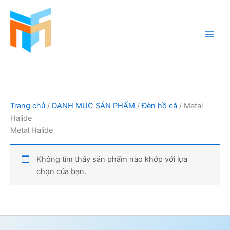
Nhảy
tới
nội
dung
Hồ Cá Cảnh Biển
Trang chủ
/
DANH MỤC SẢN PHẨM
/
Đèn hồ cá
/ Metal
Halide
Metal Halide
Không tìm thấy sản phẩm nào khớp với lựa
chọn của bạn.