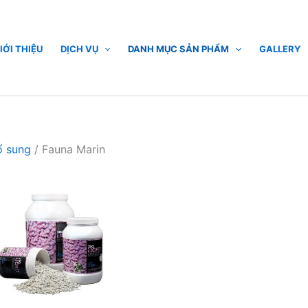
IỚI THIỆU
DỊCH VỤ
DANH MỤC SẢN PHẨM
GALLERY
ổ sung
/ Fauna Marin