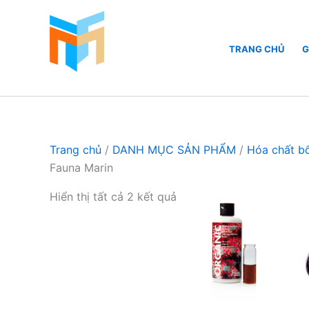
Nhảy
tới
nội
TRANG CHỦ
G
dung
Hồ Cá Cảnh Biển
Trang chủ
/
DANH MỤC SẢN PHẨM
/
Hóa chất b
Fauna Marin
Hiển thị tất cả 2 kết quả