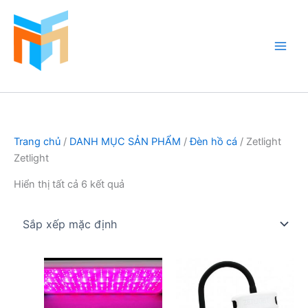
Nhảy
tới
nội
dung
Hồ Cá Cảnh Biển
Trang chủ
/
DANH MỤC SẢN PHẨM
/
Đèn hồ cá
/ Zetlight
Zetlight
Hiển thị tất cả 6 kết quả