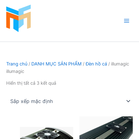
Nhảy
tới
nội
dung
Hồ Cá Cảnh Biển
Trang chủ
/
DANH MỤC SẢN PHẨM
/
Đèn hồ cá
/ illumagic
illumagic
Hiển thị tất cả 3 kết quả