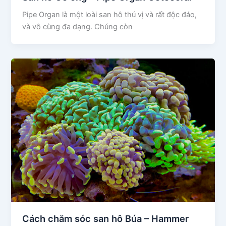
Pipe Organ là một loài san hô thú vị và rất độc đáo,
và vô cùng đa dạng. Chúng còn
Cách chăm sóc san hô Búa – Hammer