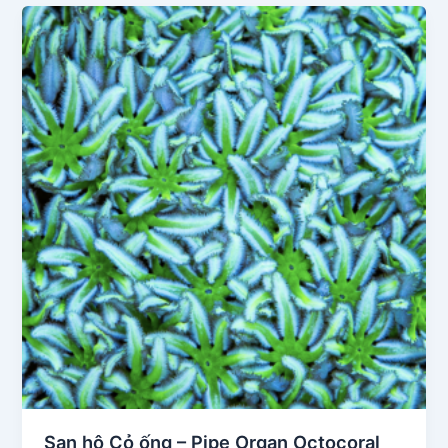
San hô Cỏ ống – Pipe Organ Octocoral