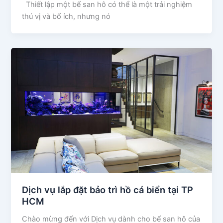
Thiết lập một bể san hô có thể là một trải nghiệm
thú vị và bổ ích, nhưng nó
Dịch vụ lắp đặt bảo trì hồ cá biển tại TP
HCM
Chào mừng đến với Dịch vụ dành cho bể san hô của