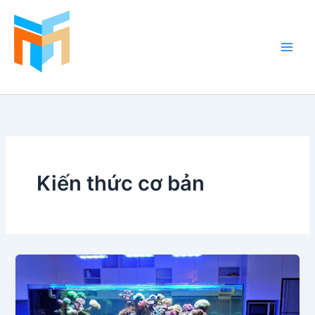
Nhảy
tới
nội
dung
Hồ Cá Cảnh Biển
Kiến thức cơ bản