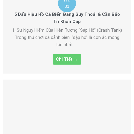
TH7
31
5 Dấu Hiệu Hồ Cá Biển Đang Suy Thoái & Cần Bảo
Trì Khẩn Cấp
1. Sự Nguy Hiểm Của Hiện Tượng “Sập Hồ” (Crash Tank)
Trong thú chơi cá cảnh biển, “sập hồ” là cơn ác mộng
lớn nhất. ...
Chi Tiết →