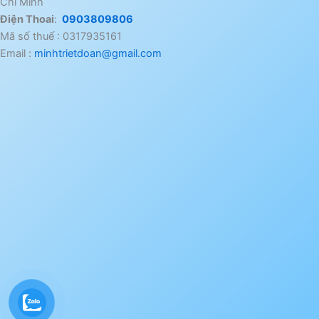
Chí Minh
Điện Thoai
:
0903809806
Mã số thuế : 0317935161
Email :
minhtrietdoan@gmail.com