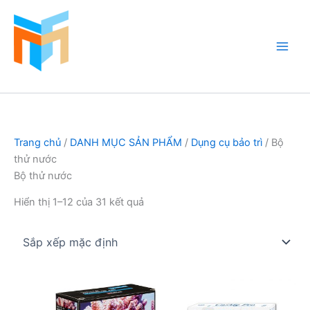
Nhảy
tới
nội
dung
Hồ Cá Cảnh Biển
Trang chủ
/
DANH MỤC SẢN PHẨM
/
Dụng cụ bảo trì
/ Bộ
thử nước
Bộ thử nước
Hiển thị 1–12 của 31 kết quả