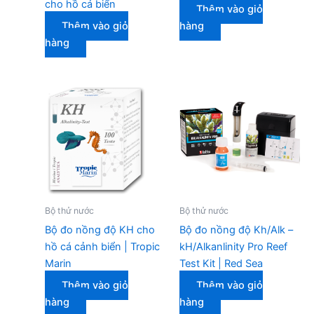
cho hồ cá biển
Thêm vào giỏ
Thêm vào giỏ
hàng
hàng
Bộ thử nước
Bộ thử nước
Bộ đo nồng độ KH cho
Bộ đo nồng độ Kh/Alk –
hồ cá cảnh biển | Tropic
kH/Alkanlinity Pro Reef
Marin
Test Kit | Red Sea
Thêm vào giỏ
Thêm vào giỏ
hàng
hàng