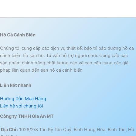
Hồ Cá Cảnh Biển
Chúng tôi cung cấp các dịch vụ thiết kế, bảo trì bảo dưỡng hồ cá
cảnh biển, hồ san hô. Tư vấn hỗ trợ người chơi. Cung cấp các
sản phẩm chính hãng chất lượng cao và cao cấp cùng các giải
pháp liên quan đến san hô cá cảnh biển
Liên kết nhanh
Hướng Dẫn Mua Hàng
Liên hệ với chúng tôi
Công ty TNHH Gia An MT
Địa Chỉ :
1028/2/8 Tân Kỳ Tân Quý, Bình Hưng Hòa, Bình Tân, Hồ