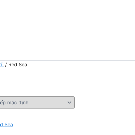
ối
/ Red Sea