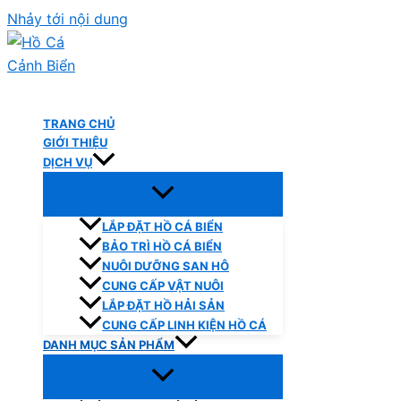
Nhảy tới nội dung
Hồ Cá Cảnh Biển
TRANG CHỦ
GIỚI THIỆU
DỊCH VỤ
LẮP ĐẶT HỒ CÁ BIỂN
BẢO TRÌ HỒ CÁ BIỂN
NUÔI DƯỠNG SAN HÔ
CUNG CẤP VẬT NUÔI
LẮP ĐẶT HỒ HẢI SẢN
CUNG CẤP LINH KIỆN HỒ CÁ
DANH MỤC SẢN PHẨM