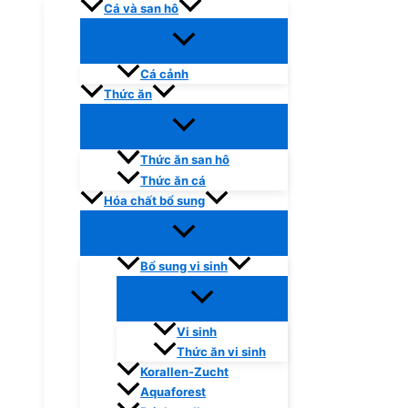
Cá và san hô
Cá cảnh
Thức ăn
Thức ăn san hô
Thức ăn cá
Hóa chất bổ sung
Bổ sung vi sinh
Vi sinh
Thức ăn vi sinh
Korallen-Zucht
Aquaforest