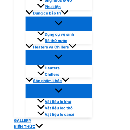
ống nước Ø 40
Phụ kiện
Dụng cụ bảo trì
Dụng cụ vệ sinh
Bộ thử nước
Heaters và Chillers
Heaters
Chillers
Sản phẩm khác
Vật liệu lò khử
Vật liệu lọc thô
Vật liệu lò canxi
GALLERY
KIẾN THỨC