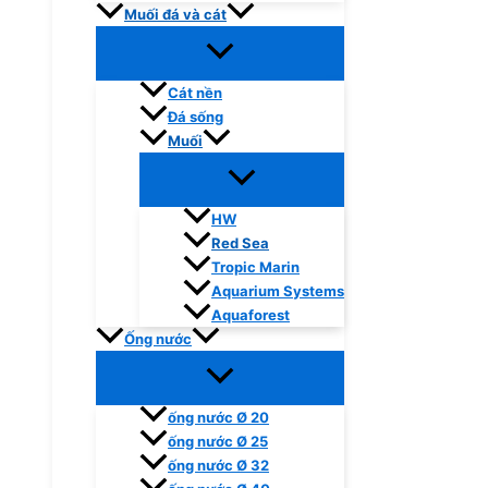
Muối đá và cát
Cát nền
Đá sống
Muối
HW
Red Sea
Tropic Marin
Aquarium Systems
Aquaforest
Ống nước
ống nước Ø 20
ống nước Ø 25
ống nước Ø 32