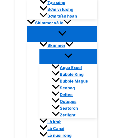
Tạo sóng
Bơm vi lượng
Bơm tuần hoàn
Skimmer và lò
Skimmer
Aqua Excel
Bubble King
Bubble Magus
Seahog
Deltec
Octopus
Seatorch
Zetlight
Lò khử
Lò Canxi
Lò nuôi rong