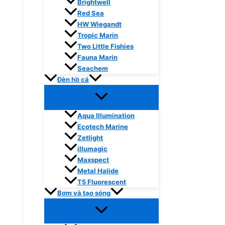
Brightwell
Red Sea
HW Wiegandt
Tropic Marin
Two Little Fishies
Fauna Marin
Seachem
Đèn hồ cá
Aqua Illumination
Ecotech Marine
Zetlight
illumagic
Maxspect
Metal Halide
T5 Fluorescent
Bơm và tạo sóng