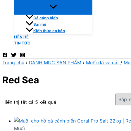
Cá cảnh biển
San hô
Kiến thức cơ bản
LIÊN HỆ
TIN TỨC
Trang chủ
/
DANH MỤC SẢN PHẨM
/
Muối đá và cát
/
Mu
Red Sea
Hiển thị tất cả 5 kết quả
Muối