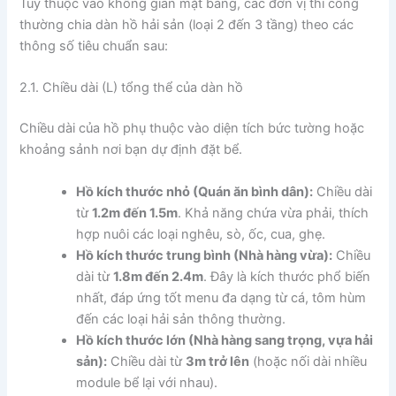
Tùy thuộc vào không gian mặt bằng, các đơn vị thi công
thường chia dàn hồ hải sản (loại 2 đến 3 tầng) theo các
thông số tiêu chuẩn sau:
2.1. Chiều dài (L) tổng thể của dàn hồ
Chiều dài của hồ phụ thuộc vào diện tích bức tường hoặc
khoảng sảnh nơi bạn dự định đặt bể.
Hồ kích thước nhỏ (Quán ăn bình dân):
Chiều dài
từ
1.2m đến 1.5m
. Khả năng chứa vừa phải, thích
hợp nuôi các loại nghêu, sò, ốc, cua, ghẹ.
Hồ kích thước trung bình (Nhà hàng vừa):
Chiều
dài từ
1.8m đến 2.4m
. Đây là kích thước phổ biến
nhất, đáp ứng tốt menu đa dạng từ cá, tôm hùm
đến các loại hải sản thông thường.
Hồ kích thước lớn (Nhà hàng sang trọng, vựa hải
sản):
Chiều dài từ
3m trở lên
(hoặc nối dài nhiều
module bể lại với nhau).