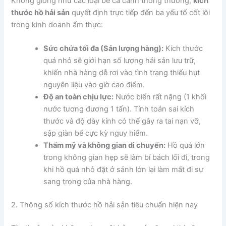
Không giống như các loại bể cá cảnh thông thường,
kích
thước hồ hải sản
quyết định trực tiếp đến ba yếu tố cốt lõi
trong kinh doanh ẩm thực:
Sức chứa tối đa (Sản lượng hàng):
Kích thước
quá nhỏ sẽ giới hạn số lượng hải sản lưu trữ,
khiến nhà hàng dễ rơi vào tình trạng thiếu hụt
nguyên liệu vào giờ cao điểm.
Độ an toàn chịu lực:
Nước biển rất nặng (1 khối
nước tương đương 1 tấn). Tính toán sai kích
thước và độ dày kính có thể gây ra tai nạn vỡ,
sập giàn bể cực kỳ nguy hiểm.
Thẩm mỹ và không gian di chuyển:
Hồ quá lớn
trong không gian hẹp sẽ làm bí bách lối đi, trong
khi hồ quá nhỏ đặt ở sảnh lớn lại làm mất đi sự
sang trọng của nhà hàng.
2. Thông số kích thước hồ hải sản tiêu chuẩn hiện nay