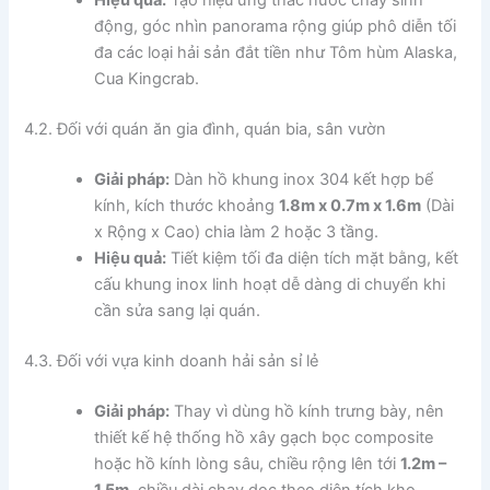
Hiệu quả:
Tạo hiệu ứng thác nước chảy sinh
động, góc nhìn panorama rộng giúp phô diễn tối
đa các loại hải sản đắt tiền như Tôm hùm Alaska,
Cua Kingcrab.
4.2. Đối với quán ăn gia đình, quán bia, sân vườn
Giải pháp:
Dàn hồ khung inox 304 kết hợp bể
kính, kích thước khoảng
1.8m x 0.7m x 1.6m
(Dài
x Rộng x Cao) chia làm 2 hoặc 3 tầng.
Hiệu quả:
Tiết kiệm tối đa diện tích mặt bằng, kết
cấu khung inox linh hoạt dễ dàng di chuyển khi
cần sửa sang lại quán.
4.3. Đối với vựa kinh doanh hải sản sỉ lẻ
Giải pháp:
Thay vì dùng hồ kính trưng bày, nên
thiết kế hệ thống hồ xây gạch bọc composite
hoặc hồ kính lòng sâu, chiều rộng lên tới
1.2m –
1.5m
, chiều dài chạy dọc theo diện tích kho.