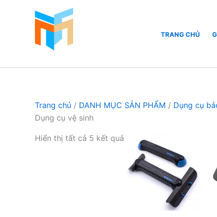
Nhảy
tới
nội
TRANG CHỦ
G
dung
Hồ Cá Cảnh Biển
Trang chủ
/
DANH MỤC SẢN PHẨM
/
Dụng cụ bảo
Dụng cụ vệ sinh
Hiển thị tất cả 5 kết quả