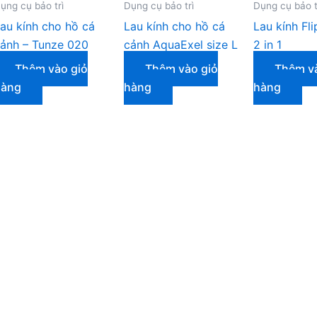
ụng cụ bảo trì
Dụng cụ bảo trì
Dụng cụ bảo t
au kính cho hồ cá
Lau kính cho hồ cá
Lau kính Fl
ảnh – Tunze 020
cảnh AquaExel size L
2 in 1
Thêm vào giỏ
Thêm vào giỏ
Thêm và
hàng
hàng
hàng