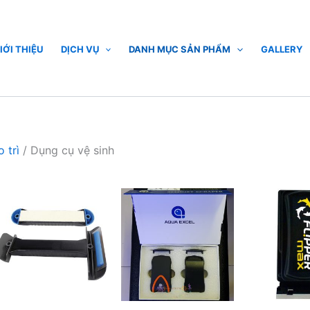
IỚI THIỆU
DỊCH VỤ
DANH MỤC SẢN PHẨM
GALLERY
 trì
/ Dụng cụ vệ sinh