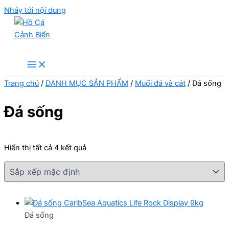
Nhảy tới nội dung
Hồ Cá Cảnh Biển
Trang chủ
/
DANH MỤC SẢN PHẨM
/
Muối đá và cát
/ Đá sống
Đá sống
Hiển thị tất cả 4 kết quả
Đá sống