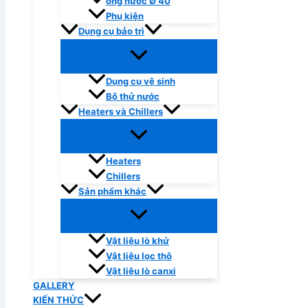
ống nước Ø 40
Phụ kiện
Dụng cụ bảo trì
Dụng cụ vệ sinh
Bộ thử nước
Heaters và Chillers
Heaters
Chillers
Sản phẩm khác
Vật liệu lò khử
Vật liệu lọc thô
Vật liệu lò canxi
GALLERY
KIẾN THỨC