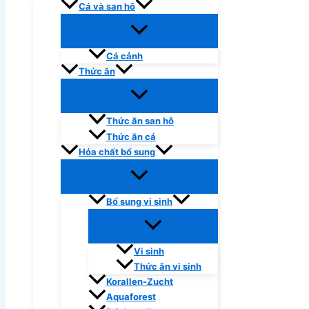
Cá và san hô
Cá cảnh
Thức ăn
Thức ăn san hô
Thức ăn cá
Hóa chất bổ sung
Bổ sung vi sinh
Vi sinh
Thức ăn vi sinh
Korallen-Zucht
Aquaforest