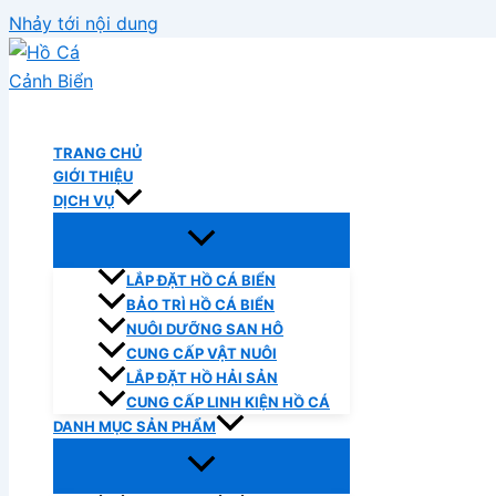
Nhảy tới nội dung
Hồ Cá Cảnh Biển
TRANG CHỦ
GIỚI THIỆU
DỊCH VỤ
LẮP ĐẶT HỒ CÁ BIỂN
BẢO TRÌ HỒ CÁ BIỂN
NUÔI DƯỠNG SAN HÔ
CUNG CẤP VẬT NUÔI
LẮP ĐẶT HỒ HẢI SẢN
CUNG CẤP LINH KIỆN HỒ CÁ
DANH MỤC SẢN PHẨM