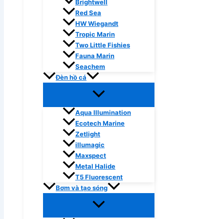
Brightwell
Red Sea
HW Wiegandt
Tropic Marin
Two Little Fishies
Fauna Marin
Seachem
Đèn hồ cá
Aqua Illumination
Ecotech Marine
Zetlight
illumagic
Maxspect
Metal Halide
T5 Fluorescent
Bơm và tạo sóng