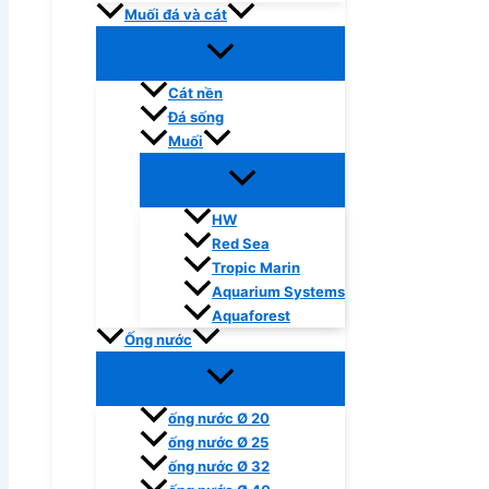
Muối đá và cát
Cát nền
Đá sống
Muối
HW
Red Sea
Tropic Marin
Aquarium Systems
Aquaforest
Ống nước
ống nước Ø 20
ống nước Ø 25
ống nước Ø 32