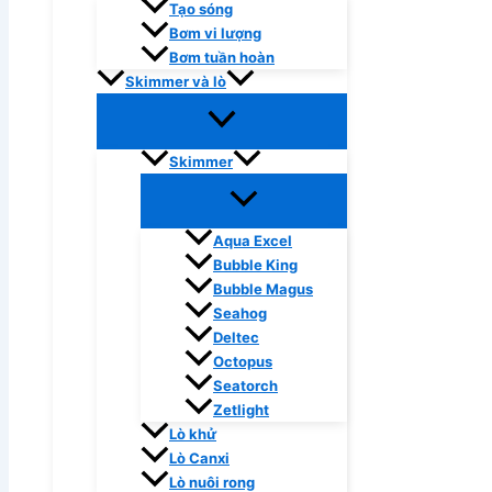
Tạo sóng
Bơm vi lượng
Bơm tuần hoàn
Skimmer và lò
Skimmer
Aqua Excel
Bubble King
Bubble Magus
Seahog
Deltec
Octopus
Seatorch
Zetlight
Lò khử
Lò Canxi
Lò nuôi rong