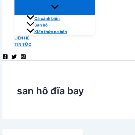
Cá cảnh biển
San hô
Kiến thức cơ bản
LIÊN HỆ
TIN TỨC
san hô đĩa bay