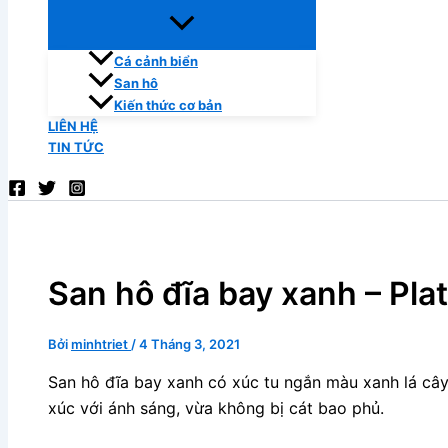
Cá cảnh biển
San hô
Kiến thức cơ bản
LIÊN HỆ
TIN TỨC
San hô đĩa bay xanh – Pla
Bởi
minhtriet
/
4 Tháng 3, 2021
San hô đĩa bay xanh có xúc tu ngắn màu xanh lá câ
xúc với ánh sáng, vừa không bị cát bao phủ.