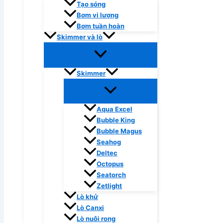
Tạo sóng
Bơm vi lượng
Bơm tuần hoàn
Skimmer và lò
Skimmer
Aqua Excel
Bubble King
Bubble Magus
Seahog
Deltec
Octopus
Seatorch
Zetlight
Lò khử
Lò Canxi
Lò nuôi rong