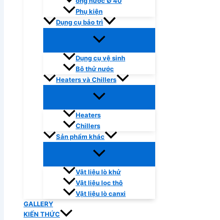
ống nước Ø 40
Phụ kiện
Dụng cụ bảo trì
Dụng cụ vệ sinh
Bộ thử nước
Heaters và Chillers
Heaters
Chillers
Sản phẩm khác
Vật liệu lò khử
Vật liệu lọc thô
Vật liệu lò canxi
GALLERY
KIẾN THỨC