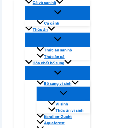
Cá và san hô
Cá cảnh
Thức ăn
Thức ăn san hô
Thức ăn cá
Hóa chất bổ sung
Bổ sung vi sinh
Vi sinh
Thức ăn vi sinh
Korallen-Zucht
Aquaforest