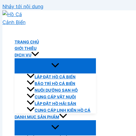
Nhảy tới nội dung
Hồ Cá Cảnh Biển
TRANG CHỦ
GIỚI THIỆU
DỊCH VỤ
LẮP ĐẶT HỒ CÁ BIỂN
BẢO TRÌ HỒ CÁ BIỂN
NUÔI DƯỠNG SAN HÔ
CUNG CẤP VẬT NUÔI
LẮP ĐẶT HỒ HẢI SẢN
CUNG CẤP LINH KIỆN HỒ CÁ
DANH MỤC SẢN PHẨM