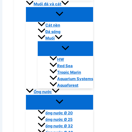
Muối đá và cát
Cát nền
Đá sống
Muối
HW
Red Sea
Tropic Marin
Aquarium Systems
Aquaforest
Ống nước
ống nước Ø 20
ống nước Ø 25
ống nước Ø 32