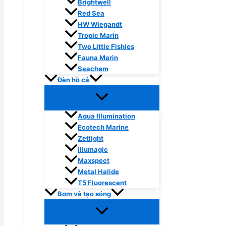
Brightwell
Red Sea
HW Wiegandt
Tropic Marin
Two Little Fishies
Fauna Marin
Seachem
Đèn hồ cá
Aqua Illumination
Ecotech Marine
Zetlight
illumagic
Maxspect
Metal Halide
T5 Fluorescent
Bơm và tạo sóng