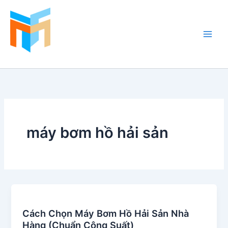
Nhảy
tới
nội
dung
Hồ Cá Cảnh Biển
máy bơm hồ hải sản
Cách Chọn Máy Bơm Hồ Hải Sản Nhà
Hàng (Chuẩn Công Suất)