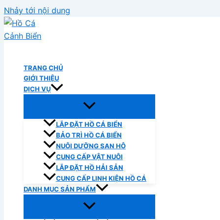
Nhảy tới nội dung
Hồ Cá Cảnh Biển
TRANG CHỦ
GIỚI THIỆU
DỊCH VỤ
LẮP ĐẶT HỒ CÁ BIỂN
BẢO TRÌ HỒ CÁ BIỂN
NUÔI DƯỠNG SAN HÔ
CUNG CẤP VẬT NUÔI
LẮP ĐẶT HỒ HẢI SẢN
CUNG CẤP LINH KIỆN HỒ CÁ
DANH MỤC SẢN PHẨM