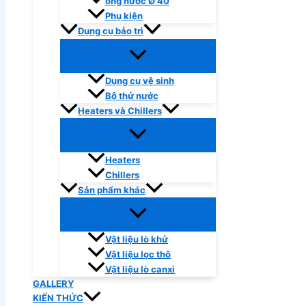
ống nước Ø 40
Phụ kiện
Dụng cụ bảo trì
Dụng cụ vệ sinh
Bộ thử nước
Heaters và Chillers
Heaters
Chillers
Sản phẩm khác
Vật liệu lò khử
Vật liệu lọc thô
Vật liệu lò canxi
GALLERY
KIẾN THỨC