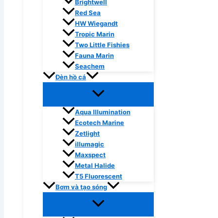
Brightwell
Red Sea
HW Wiegandt
Tropic Marin
Two Little Fishies
Fauna Marin
Seachem
Đèn hồ cá
Aqua Illumination
Ecotech Marine
Zetlight
illumagic
Maxspect
Metal Halide
T5 Fluorescent
Bơm và tạo sóng