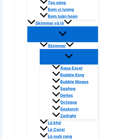
Tạo sóng
Bơm vi lượng
Bơm tuần hoàn
Skimmer và lò
Skimmer
Aqua Excel
Bubble King
Bubble Magus
Seahog
Deltec
Octopus
Seatorch
Zetlight
Lò khử
Lò Canxi
Lò nuôi rong