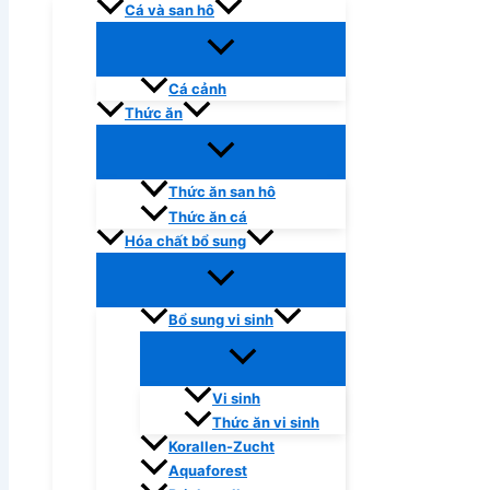
Cá và san hô
Cá cảnh
Thức ăn
Thức ăn san hô
Thức ăn cá
Hóa chất bổ sung
Bổ sung vi sinh
Vi sinh
Thức ăn vi sinh
Korallen-Zucht
Aquaforest