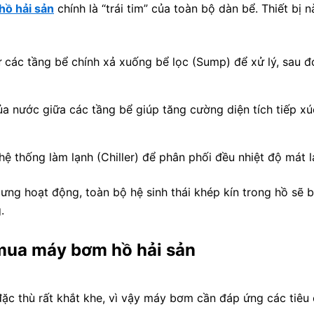
hồ hải sản
chính là “trái tim” của toàn bộ dàn bể. Thiết bị 
 các tầng bể chính xả xuống bể lọc (Sump) để xử lý, sau đ
a nước giữa các tầng bể giúp tăng cường diện tích tiếp xú
thống làm lạnh (Chiller) để phân phối đều nhiệt độ mát l
g hoạt động, toàn bộ hệ sinh thái khép kín trong hồ sẽ bị
.
n mua máy bơm hồ hải sản
ặc thù rất khắt khe, vì vậy máy bơm cần đáp ứng các tiêu 