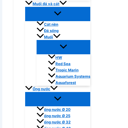
Muối đá và cát
Cát nền
Đá sống
Muối
HW
Red Sea
Tropic Marin
Aquarium Systems
Aquaforest
Ống nước
ống nước Ø 20
ống nước Ø 25
ống nước Ø 32