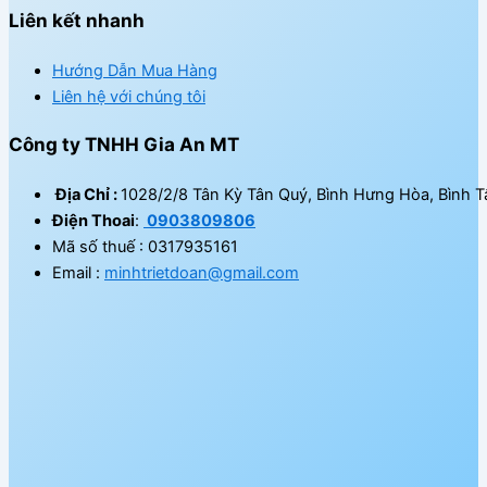
Liên kết nhanh
Hướng Dẫn Mua Hàng
Liên hệ với chúng tôi
Công ty TNHH Gia An MT
Địa Chỉ :
1028/2/8 Tân Kỳ Tân Quý, Bình Hưng Hòa, Bình T
Điện Thoai
:
0903809806
Mã số thuế : 0317935161
Email :
minhtrietdoan@gmail.com