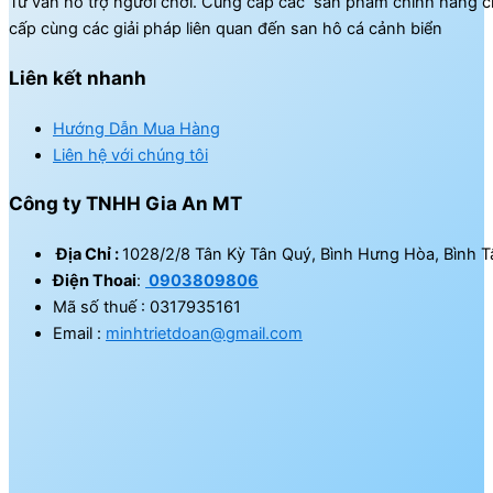
Tư vấn hỗ trợ người chơi. Cung cấp các sản phẩm chính hãng c
cấp cùng các giải pháp liên quan đến san hô cá cảnh biển
Liên kết nhanh
Hướng Dẫn Mua Hàng
Liên hệ với chúng tôi
Công ty TNHH Gia An MT
Địa Chỉ :
1028/2/8 Tân Kỳ Tân Quý, Bình Hưng Hòa, Bình T
Điện Thoai
:
0903809806
Mã số thuế : 0317935161
Email :
minhtrietdoan@gmail.com