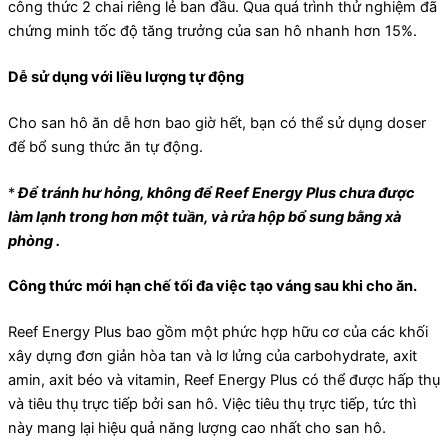
công thức 2 chai riêng lẻ ban đầu. Qua quá trình thử nghiệm đã
chứng minh tốc độ tăng trưởng của san hô nhanh hơn 15%.
Dễ sử dụng với liều lượng tự động
Cho san hô ăn dễ hơn bao giờ hết, bạn có thể sử dụng doser
để bổ sung thức ăn tự động.
*
Để tránh hư hỏng, không để Reef Energy Plus chưa được
làm lạnh trong hơn một tuần, và rửa hộp bổ sung bằng xà
phòng .
Công thức mới hạn chế tối đa việc tạo váng sau khi cho ăn.
Reef Energy Plus bao gồm một phức hợp hữu cơ của các khối
xây dựng đơn giản hòa tan và lơ lửng của carbohydrate, axit
amin, axit béo và vitamin, Reef Energy Plus có thể được hấp thụ
và tiêu thụ trực tiếp bởi san hô. Việc tiêu thụ trực tiếp, tức thì
này mang lại hiệu quả năng lượng cao nhất cho san hô.