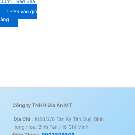
00ml | Red Sea
Thêm vào giỏ
hàng
Công ty TNHH Gia An MT
Địa Chỉ :
1028/2/8 Tân Kỳ Tân Quý, Bình
Hưng Hòa, Bình Tân, Hồ Chí Minh
Điện Thoai
:
0903809806