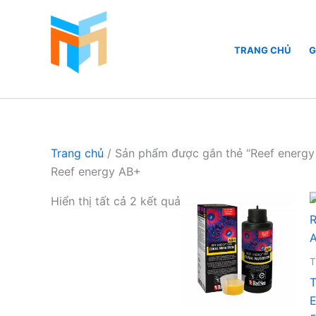
Nhảy
tới
nội
TRANG CHỦ
G
dung
Hồ Cá Cảnh Biển
Trang chủ
/ Sản phẩm được gắn thẻ “Reef energy
Reef energy AB+
Hiển thị tất cả 2 kết quả
T
T
E