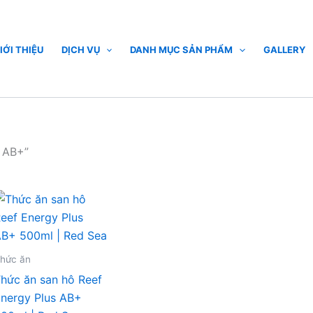
IỚI THIỆU
DỊCH VỤ
DANH MỤC SẢN PHẨM
GALLERY
 AB+”
hức ăn
hức ăn san hô Reef
nergy Plus AB+