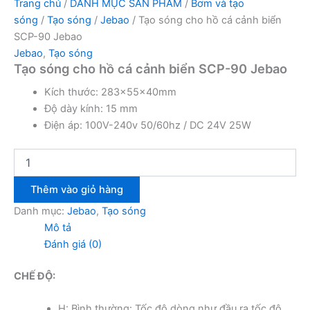
Trang chủ
/
DANH MỤC SẢN PHẨM
/
Bơm và tạo
sóng
/
Tạo sóng
/
Jebao
/ Tạo sóng cho hồ cá cảnh biển
SCP-90 Jebao
Jebao
,
Tạo sóng
Tạo sóng cho hồ cá cảnh biển SCP-90 Jebao
Kích thước: 283x55x40mm
Độ dày kính: 15 mm
Điện áp: 100V-240v 50/60hz / DC 24V 25W
Thêm vào giỏ hàng
Danh mục:
Jebao
,
Tạo sóng
Mô tả
Đánh giá (0)
CHẾ ĐỘ:
H: Bình thường: Tốc độ dòng như đầu ra tốc độ