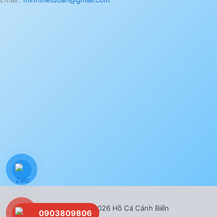
Email :
minhtrietdoan@gmail.com
Bản quyền © 2026 Hồ Cá Cảnh Biển
0903809806