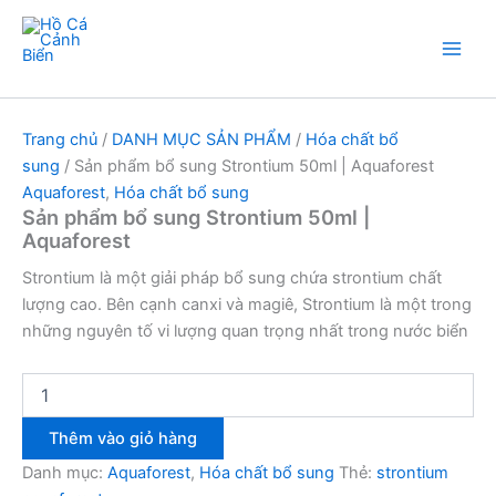
Sản
Nhảy
phẩm
tới
bổ
nội
Hồ Cá Cảnh Biển
sung
dung
Strontium
50ml
Trang chủ
/
DANH MỤC SẢN PHẨM
/
Hóa chất bổ
|
Aquaforest
sung
/ Sản phẩm bổ sung Strontium 50ml | Aquaforest
số
Aquaforest
,
Hóa chất bổ sung
lượng
Sản phẩm bổ sung Strontium 50ml |
Aquaforest
Strontium là một giải pháp bổ sung chứa strontium chất
lượng cao. Bên cạnh canxi và magiê, Strontium là một trong
những nguyên tố vi lượng quan trọng nhất trong nước biển
Thêm vào giỏ hàng
Danh mục:
Aquaforest
,
Hóa chất bổ sung
Thẻ:
strontium