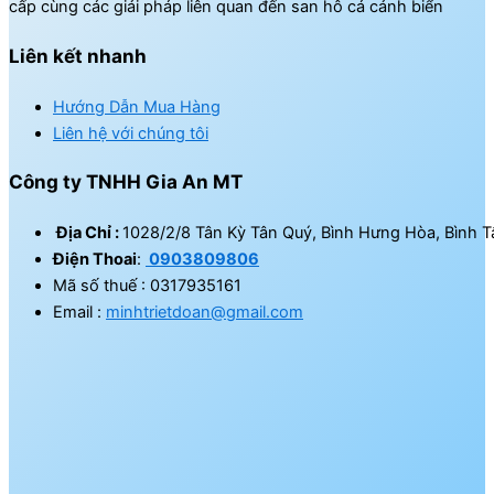
cấp cùng các giải pháp liên quan đến san hô cá cảnh biển
Liên kết nhanh
Hướng Dẫn Mua Hàng
Liên hệ với chúng tôi
Công ty TNHH Gia An MT
Địa Chỉ :
1028/2/8 Tân Kỳ Tân Quý, Bình Hưng Hòa, Bình T
Điện Thoai
:
0903809806
Mã số thuế : 0317935161
Email :
minhtrietdoan@gmail.com