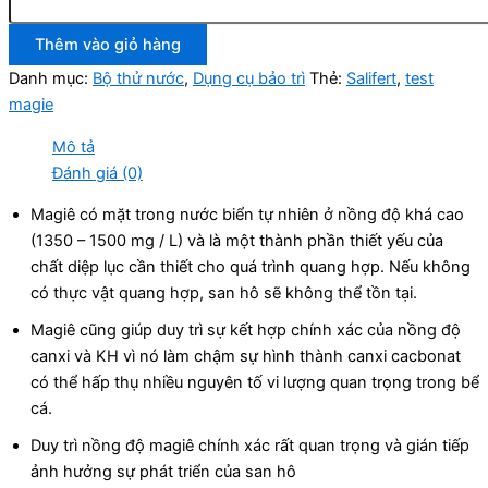
Thêm vào giỏ hàng
Danh mục:
Bộ thử nước
,
Dụng cụ bảo trì
Thẻ:
Salifert
,
test
magie
Mô tả
Đánh giá (0)
Magiê có mặt trong nước biển tự nhiên ở nồng độ khá cao
(1350 – 1500 mg / L) và là một thành phần thiết yếu của
chất diệp lục cần thiết cho quá trình quang hợp. Nếu không
có thực vật quang hợp, san hô sẽ không thể tồn tại.
Magiê cũng giúp duy trì sự kết hợp chính xác của nồng độ
canxi và KH vì nó làm chậm sự hình thành canxi cacbonat
có thể hấp thụ nhiều nguyên tố vi lượng quan trọng trong bể
cá.
Duy trì nồng độ magiê chính xác rất quan trọng và gián tiếp
ảnh hưởng sự phát triển của san hô