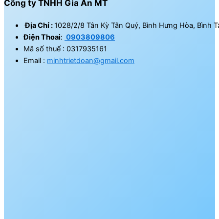
Công ty TNHH Gia An MT
Địa Chỉ :
1028/2/8 Tân Kỳ Tân Quý, Bình Hưng Hòa, Bình T
Điện Thoai
:
0903809806
Mã số thuế : 0317935161
Email :
minhtrietdoan@gmail.com