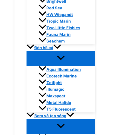
Brightwell
Red Sea
HW Wiegandt
Tropic Marin
Two Little Fishies
Fauna Marin
Seachem
Đèn hồ cá
Aqua Illumination
Ecotech Marine
Zetlight
illumagic
Maxspect
Metal Halide
T5 Fluorescent
Bơm và tạo sóng