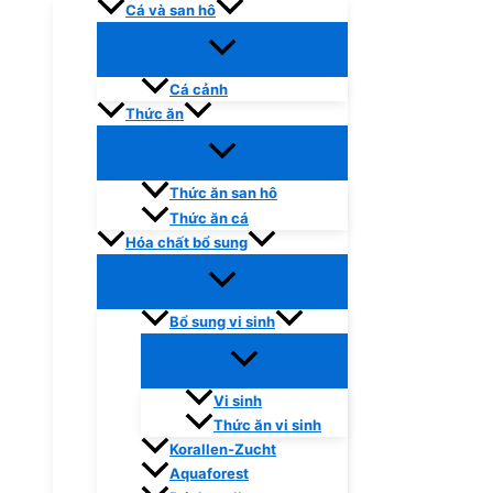
Cá và san hô
Cá cảnh
Thức ăn
Thức ăn san hô
Thức ăn cá
Hóa chất bổ sung
Bổ sung vi sinh
Vi sinh
Thức ăn vi sinh
Korallen-Zucht
Aquaforest