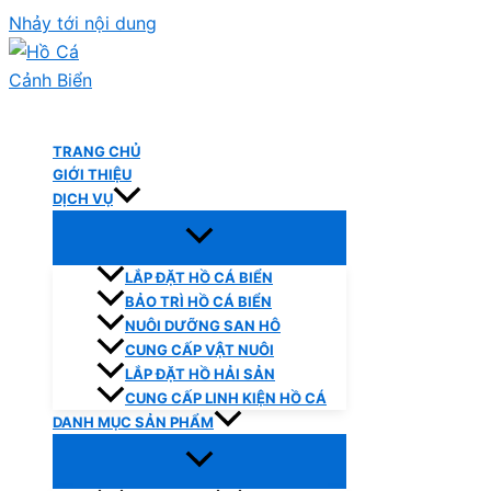
Nhảy tới nội dung
Hồ Cá Cảnh Biển
TRANG CHỦ
GIỚI THIỆU
DỊCH VỤ
LẮP ĐẶT HỒ CÁ BIỂN
BẢO TRÌ HỒ CÁ BIỂN
NUÔI DƯỠNG SAN HÔ
CUNG CẤP VẬT NUÔI
LẮP ĐẶT HỒ HẢI SẢN
CUNG CẤP LINH KIỆN HỒ CÁ
DANH MỤC SẢN PHẨM