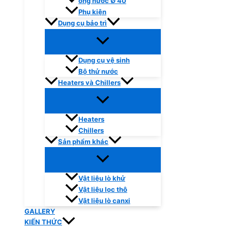
ống nước Ø 40
Phụ kiện
Dụng cụ bảo trì
Dụng cụ vệ sinh
Bộ thử nước
Heaters và Chillers
Heaters
Chillers
Sản phẩm khác
Vật liệu lò khử
Vật liệu lọc thô
Vật liệu lò canxi
GALLERY
KIẾN THỨC