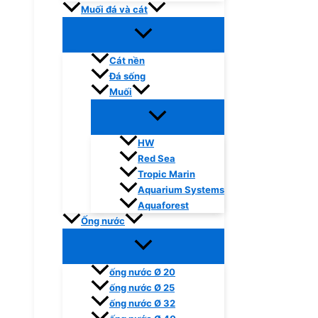
Muối đá và cát
Cát nền
Đá sống
Muối
HW
Red Sea
Tropic Marin
Aquarium Systems
Aquaforest
Ống nước
ống nước Ø 20
ống nước Ø 25
ống nước Ø 32