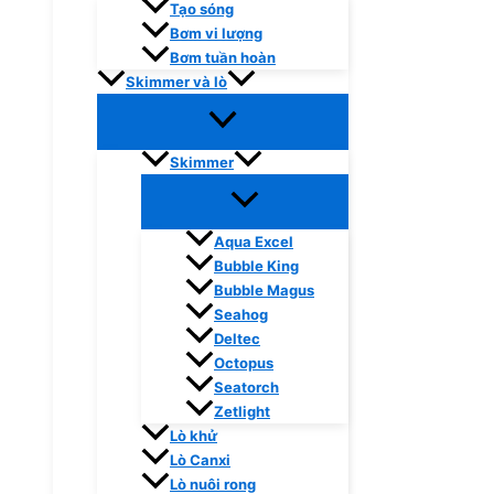
Tạo sóng
Bơm vi lượng
Bơm tuần hoàn
Skimmer và lò
Skimmer
Aqua Excel
Bubble King
Bubble Magus
Seahog
Deltec
Octopus
Seatorch
Zetlight
Lò khử
Lò Canxi
Lò nuôi rong