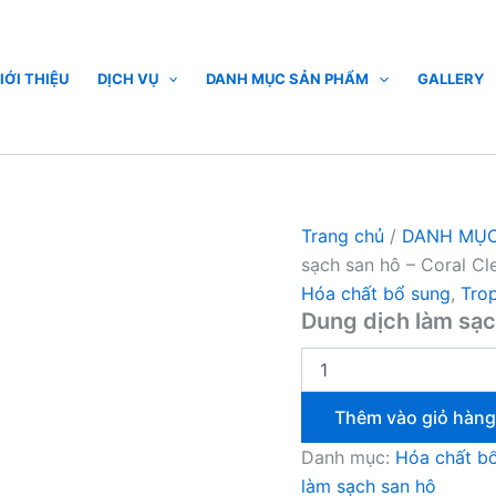
Dung
dịch
làm
sạch
IỚI THIỆU
DỊCH VỤ
DANH MỤC SẢN PHẨM
GALLERY
san
hô
-
Coral
Clean
|Tropic
Marin
Trang chủ
/
DANH MỤC
số
sạch san hô – Coral Cl
lượng
Hóa chất bổ sung
,
Trop
Dung dịch làm sạc
Thêm vào giỏ hàng
Danh mục:
Hóa chất b
làm sạch san hô