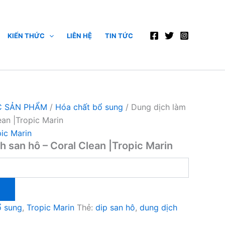
KIẾN THỨC
LIÊN HỆ
TIN TỨC
 SẢN PHẨM
/
Hóa chất bổ sung
/ Dung dịch làm
ean |Tropic Marin
ic Marin
h san hô – Coral Clean |Tropic Marin
ổ sung
,
Tropic Marin
Thẻ:
dip san hô
,
dung dịch