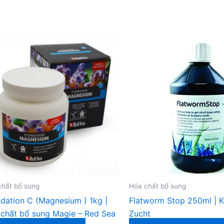
chất bổ sung
Hóa chất bổ sung
dation C (Magnesium ) 1kg |
Flatworm Stop 250ml | K
chất bổ sung Magie – Red Sea
Zucht