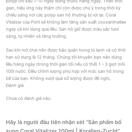
polyp chỉ sau 7-10 ngày dùng thuốc hàng ngày. Theo thời
gian, hiệu ứng này thậm chí còn được chú ý trong thời kỳ
chiếu sáng nơi các polyp san hô thường bị rút lại. Coral
Vitalizer của Pohl sẽ không làm tăng sản xuất zooxanthellae
ngay cả khi dùng quá liều. San hô giữ được màu sắc tươi
sáng, tự nhiên và tăng trưởng.
Sau khi mở chai nên được bảo quản trong tủ lạnh và có thời
hạn sử dụng là 12 tháng. Chúng tôi khuyên bạn nên dùng
liều hàng ngày (trong thời gian tối nếu có thể) 1 – 3 giọt mỗi
100l nước. Điều chỉnh lượng phù hợp với mức san hô trong
bể của bạn. Không vượt quá số lượng được đề nghị.
Đánh giá
Chưa có đánh giá nào.
Hãy là người đầu tiên nhận xét “Sản phẩm bổ
sung Coral Vitalizer 100ml | Korallen-Zucht”