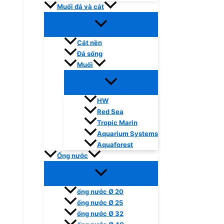
Muối đá và cát
Cát nền
Đá sống
Muối
HW
Red Sea
Tropic Marin
Aquarium Systems
Aquaforest
Ống nước
ống nước Ø 20
ống nước Ø 25
ống nước Ø 32