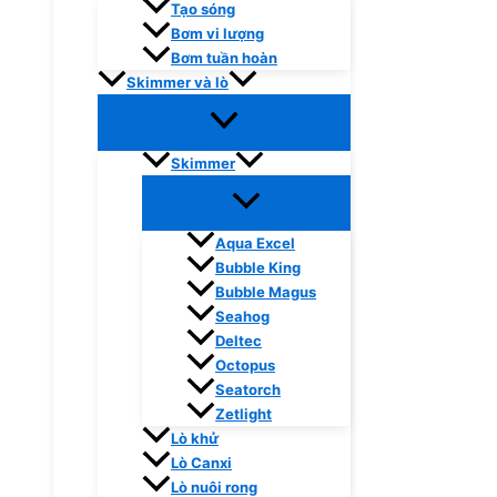
Tạo sóng
Bơm vi lượng
Bơm tuần hoàn
Skimmer và lò
Skimmer
Aqua Excel
Bubble King
Bubble Magus
Seahog
Deltec
Octopus
Seatorch
Zetlight
Lò khử
Lò Canxi
Lò nuôi rong