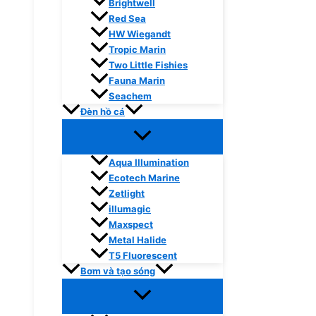
Brightwell
Red Sea
HW Wiegandt
Tropic Marin
Two Little Fishies
Fauna Marin
Seachem
Đèn hồ cá
Aqua Illumination
Ecotech Marine
Zetlight
illumagic
Maxspect
Metal Halide
T5 Fluorescent
Bơm và tạo sóng