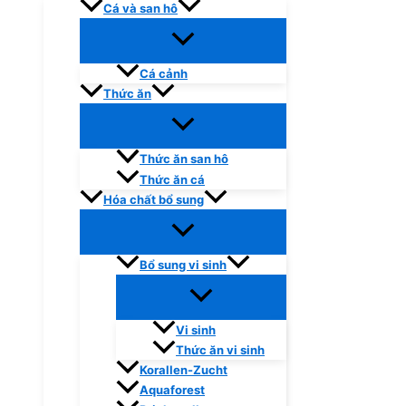
Cá và san hô
Cá cảnh
Thức ăn
Thức ăn san hô
Thức ăn cá
Hóa chất bổ sung
Bổ sung vi sinh
Vi sinh
Thức ăn vi sinh
Korallen-Zucht
Aquaforest