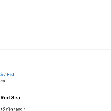
ối
/
Red
Sea
| Red Sea
tố nền tảng :