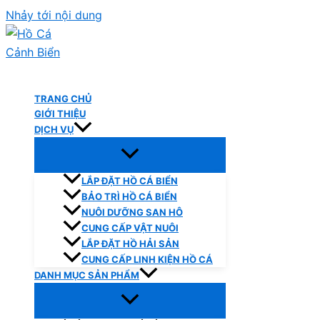
Nhảy tới nội dung
Hồ Cá Cảnh Biển
TRANG CHỦ
GIỚI THIỆU
DỊCH VỤ
LẮP ĐẶT HỒ CÁ BIỂN
BẢO TRÌ HỒ CÁ BIỂN
NUÔI DƯỠNG SAN HÔ
CUNG CẤP VẬT NUÔI
LẮP ĐẶT HỒ HẢI SẢN
CUNG CẤP LINH KIỆN HỒ CÁ
DANH MỤC SẢN PHẨM