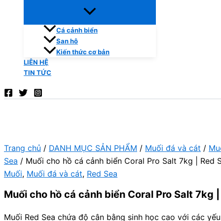
Cá cảnh biển
San hô
Kiến thức cơ bản
LIÊN HỆ
TIN TỨC
Trang chủ
/
DANH MỤC SẢN PHẨM
/
Muối đá và cát
/
Mu
Sea
/ Muối cho hồ cá cảnh biển Coral Pro Salt 7kg | Red 
Muối
,
Muối đá và cát
,
Red Sea
Muối cho hồ cá cảnh biển Coral Pro Salt 7kg 
Muối Red Sea chứa độ cân bằng sinh học cao với các yếu 