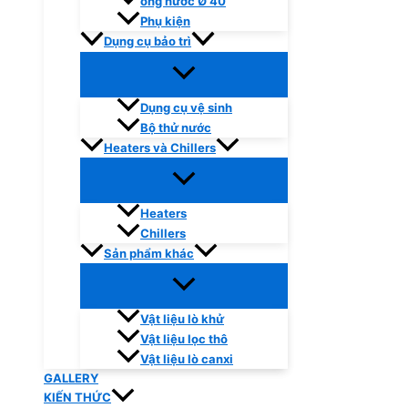
ống nước Ø 40
Phụ kiện
Dụng cụ bảo trì
Dụng cụ vệ sinh
Bộ thử nước
Heaters và Chillers
Heaters
Chillers
Sản phẩm khác
Vật liệu lò khử
Vật liệu lọc thô
Vật liệu lò canxi
GALLERY
KIẾN THỨC