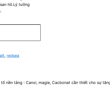
 san hô.Lý tưởng
.
alt
,
redsea
tố nền tảng : Canxi, magie, Cacbonat cần thiết cho sự tăn