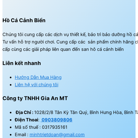
Hồ Cá Cảnh Biển
Chúng tôi cung cấp các dịch vụ thiết kế, bảo trì bảo dưỡng hồ c
Tư vấn hỗ trợ người chơi. Cung cấp các sản phẩm chính hãng c
cấp cùng các giải pháp liên quan đến san hô cá cảnh biển
Liên kết nhanh
Hướng Dẫn Mua Hàng
Liên hệ với chúng tôi
Công ty TNHH Gia An MT
Địa Chỉ :
1028/2/8 Tân Kỳ Tân Quý, Bình Hưng Hòa, Bình T
Điện Thoai
:
0903809806
Mã số thuế : 0317935161
Email :
minhtrietdoan@gmail.com