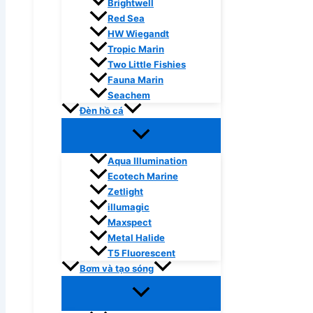
Brightwell
Red Sea
HW Wiegandt
Tropic Marin
Two Little Fishies
Fauna Marin
Seachem
Đèn hồ cá
Aqua Illumination
Ecotech Marine
Zetlight
illumagic
Maxspect
Metal Halide
T5 Fluorescent
Bơm và tạo sóng