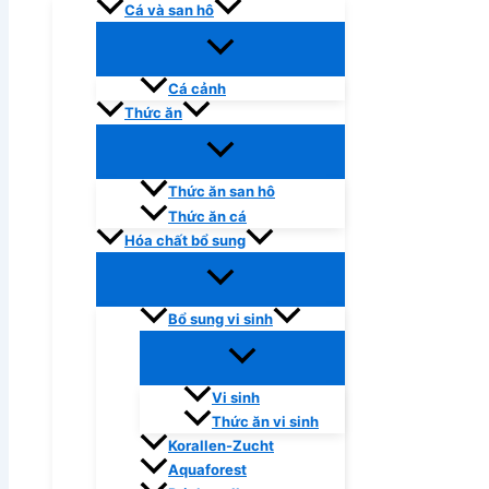
Cá và san hô
Cá cảnh
Thức ăn
Thức ăn san hô
Thức ăn cá
Hóa chất bổ sung
Bổ sung vi sinh
Vi sinh
Thức ăn vi sinh
Korallen-Zucht
Aquaforest