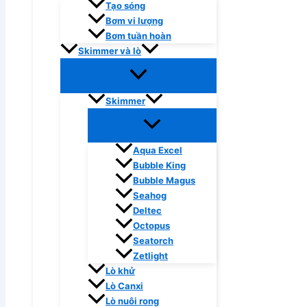
Tạo sóng
Bơm vi lượng
Bơm tuần hoàn
Skimmer và lò
Skimmer
Aqua Excel
Bubble King
Bubble Magus
Seahog
Deltec
Octopus
Seatorch
Zetlight
Lò khử
Lò Canxi
Lò nuôi rong