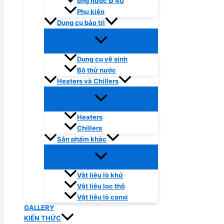
ống nước Ø 40
Phụ kiện
Dụng cụ bảo trì
Dụng cụ vệ sinh
Bộ thử nước
Heaters và Chillers
Heaters
Chillers
Sản phẩm khác
Vật liệu lò khử
Vật liệu lọc thô
Vật liệu lò canxi
GALLERY
KIẾN THỨC