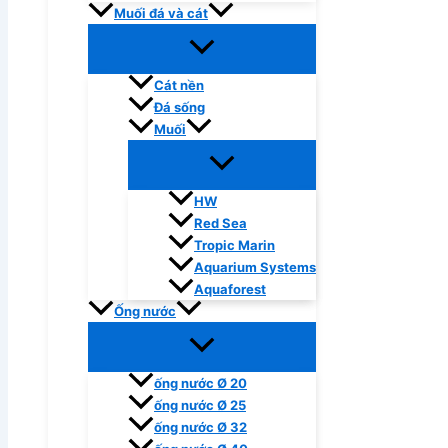
Muối đá và cát
Cát nền
Đá sống
Muối
HW
Red Sea
Tropic Marin
Aquarium Systems
Aquaforest
Ống nước
ống nước Ø 20
ống nước Ø 25
ống nước Ø 32