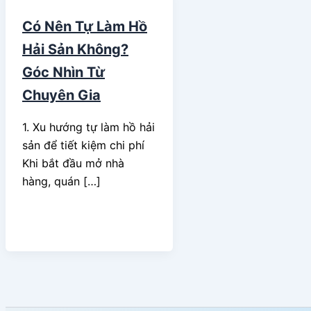
Có Nên Tự Làm Hồ
Hải Sản Không?
Góc Nhìn Từ
Chuyên Gia
1. Xu hướng tự làm hồ hải
sản để tiết kiệm chi phí
Khi bắt đầu mở nhà
hàng, quán […]