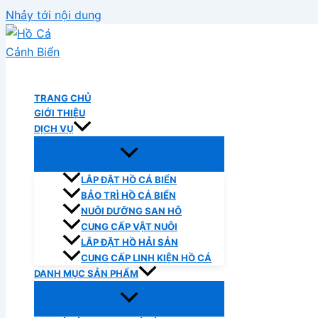
Nhảy tới nội dung
Hồ Cá Cảnh Biển
TRANG CHỦ
GIỚI THIỆU
DỊCH VỤ
LẮP ĐẶT HỒ CÁ BIỂN
BẢO TRÌ HỒ CÁ BIỂN
NUÔI DƯỠNG SAN HÔ
CUNG CẤP VẬT NUÔI
LẮP ĐẶT HỒ HẢI SẢN
CUNG CẤP LINH KIỆN HỒ CÁ
DANH MỤC SẢN PHẨM