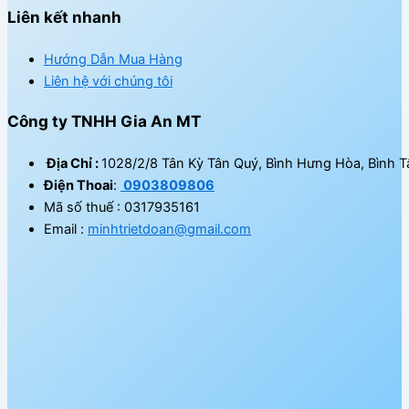
Liên kết nhanh
Hướng Dẫn Mua Hàng
Liên hệ với chúng tôi
Công ty TNHH Gia An MT
Địa Chỉ :
1028/2/8 Tân Kỳ Tân Quý, Bình Hưng Hòa, Bình T
Điện Thoai
:
0903809806
Mã số thuế : 0317935161
Email :
minhtrietdoan@gmail.com