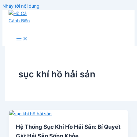
Nhảy tới nội dung
Hồ Cá Cảnh Biển
sục khí hồ hải sản
Hệ Thống Sục Khí Hồ Hải Sản: Bí Quyết
Giữ Hải Sản Sống Khỏe