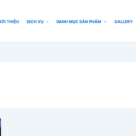
IỚI THIỆU
DỊCH VỤ
DANH MỤC SẢN PHẨM
GALLERY