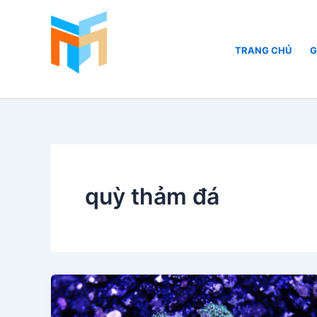
Nhảy
tới
nội
TRANG CHỦ
G
dung
Hồ Cá Cảnh Biển
quỳ thảm đá