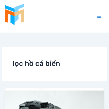
Nhảy
tới
nội
dung
Hồ Cá Cảnh Biển
lọc hồ cá biển