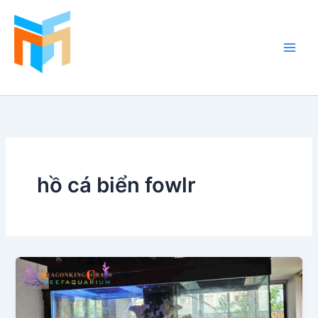
Nhảy
tới
nội
dung
Hồ Cá Cảnh Biển
hồ cá biển fowlr