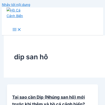
Nhảy tới nội dung
Hồ Cá Cảnh Biển
dip san hô
Tại sao cần Dip (Nhúng san hô) mới
trước khi thêm và hồ cá cảnh biển?