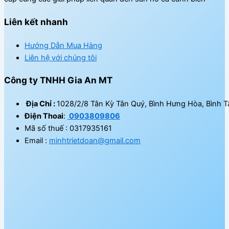
Liên kết nhanh
Hướng Dẫn Mua Hàng
Liên hệ với chúng tôi
Công ty TNHH Gia An MT
Địa Chỉ :
1028/2/8 Tân Kỳ Tân Quý, Bình Hưng Hòa, Bình T
Điện Thoai
:
0903809806
Mã số thuế : 0317935161
Email :
minhtrietdoan@gmail.com