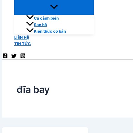
Cá cảnh biển
San hô
Kiến thức cơ bản
LIÊN HỆ
TIN TỨC
đĩa bay