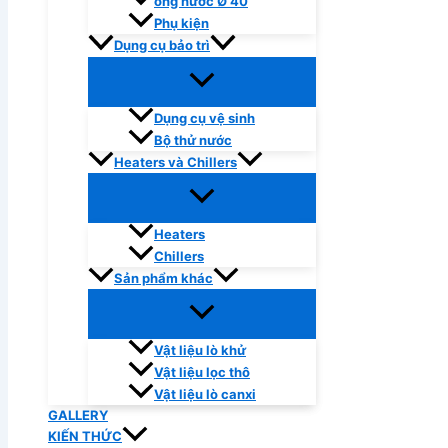
ống nước Ø 40
Phụ kiện
Dụng cụ bảo trì
Dụng cụ vệ sinh
Bộ thử nước
Heaters và Chillers
Heaters
Chillers
Sản phẩm khác
Vật liệu lò khử
Vật liệu lọc thô
Vật liệu lò canxi
GALLERY
KIẾN THỨC