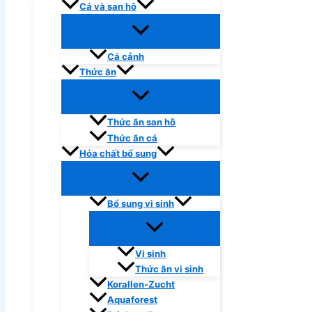
Cá và san hô
Cá cảnh
Thức ăn
Thức ăn san hô
Thức ăn cá
Hóa chất bổ sung
Bổ sung vi sinh
Vi sinh
Thức ăn vi sinh
Korallen-Zucht
Aquaforest