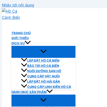
Nhảy tới nội dung
Hồ Cá Cảnh Biển
TRANG CHỦ
GIỚI THIỆU
DỊCH VỤ
LẮP ĐẶT HỒ CÁ BIỂN
BẢO TRÌ HỒ CÁ BIỂN
NUÔI DƯỠNG SAN HÔ
CUNG CẤP VẬT NUÔI
LẮP ĐẶT HỒ HẢI SẢN
CUNG CẤP LINH KIỆN HỒ CÁ
DANH MỤC SẢN PHẨM