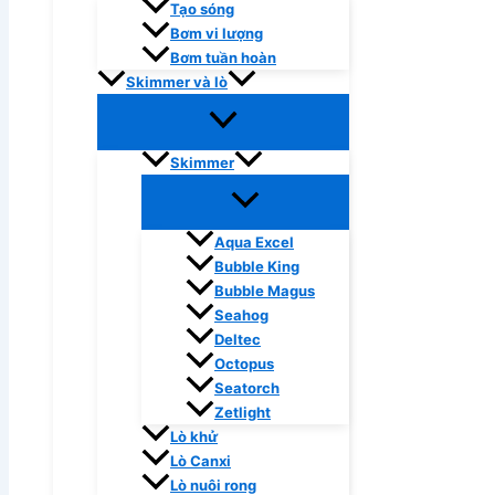
Tạo sóng
Bơm vi lượng
Bơm tuần hoàn
Skimmer và lò
Skimmer
Aqua Excel
Bubble King
Bubble Magus
Seahog
Deltec
Octopus
Seatorch
Zetlight
Lò khử
Lò Canxi
Lò nuôi rong