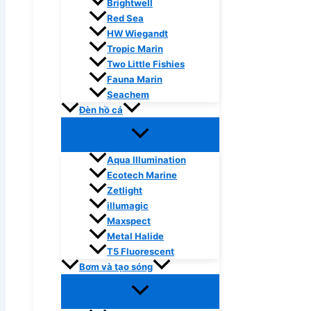
Brightwell
Red Sea
HW Wiegandt
Tropic Marin
Two Little Fishies
Fauna Marin
Seachem
Đèn hồ cá
Aqua Illumination
Ecotech Marine
Zetlight
illumagic
Maxspect
Metal Halide
T5 Fluorescent
Bơm và tạo sóng