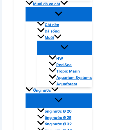
Muối đá và cát
Cát nền
Đá sống
Muối
HW
Red Sea
Tropic Marin
Aquarium Systems
Aquaforest
Ống nước
ống nước Ø 20
ống nước Ø 25
ống nước Ø 32