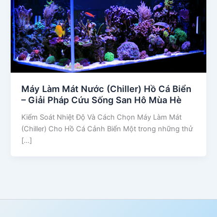
Máy Làm Mát Nước (Chiller) Hồ Cá Biển
– Giải Pháp Cứu Sống San Hô Mùa Hè
Kiểm Soát Nhiệt Độ Và Cách Chọn Máy Làm Mát
(Chiller) Cho Hồ Cá Cảnh Biển Một trong những thử
[…]