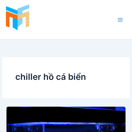
Nhảy
tới
nội
dung
Hồ Cá Cảnh Biển
chiller hồ cá biển