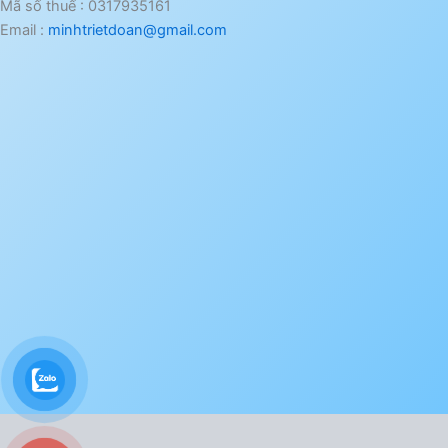
Mã số thuế : 0317935161
Email :
minhtrietdoan@gmail.com