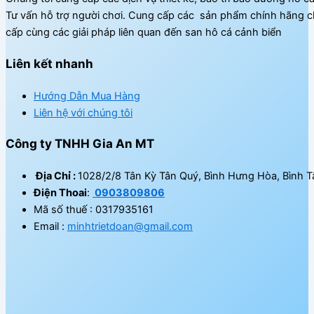
Tư vấn hỗ trợ người chơi. Cung cấp các sản phẩm chính hãng c
cấp cùng các giải pháp liên quan đến san hô cá cảnh biển
Liên kết nhanh
Hướng Dẫn Mua Hàng
Liên hệ với chúng tôi
Công ty TNHH Gia An MT
Địa Chỉ :
1028/2/8 Tân Kỳ Tân Quý, Bình Hưng Hòa, Bình T
Điện Thoai
:
0903809806
Mã số thuế : 0317935161
Email :
minhtrietdoan@gmail.com