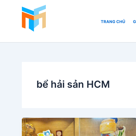
Nhảy
tới
nội
TRANG CHỦ
G
dung
Hồ Cá Cảnh Biển
bể hải sản HCM