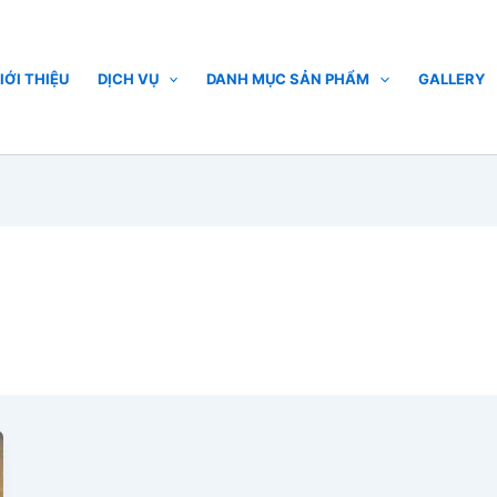
IỚI THIỆU
DỊCH VỤ
DANH MỤC SẢN PHẨM
GALLERY