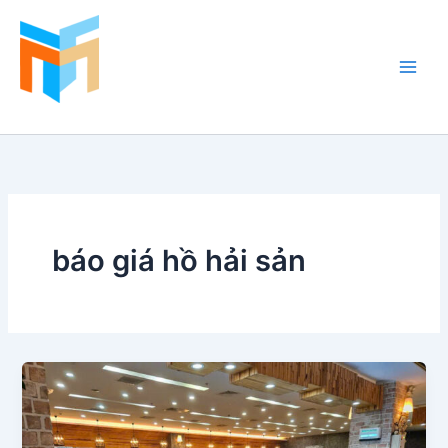
Nhảy
tới
nội
dung
Hồ Cá Cảnh Biển
báo giá hồ hải sản