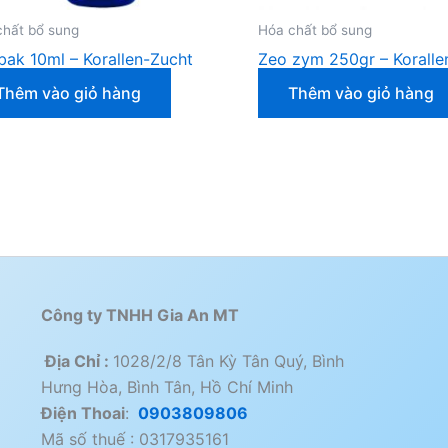
chất bổ sung
Hóa chất bổ sung
ak 10ml – Korallen-Zucht
Zeo zym 250gr – Koralle
Thêm vào giỏ hàng
Thêm vào giỏ hàng
Công ty TNHH Gia An MT
Địa Chỉ :
1028/2/8 Tân Kỳ Tân Quý, Bình
Hưng Hòa, Bình Tân, Hồ Chí Minh
Điện Thoai
:
0903809806
Mã số thuế : 0317935161