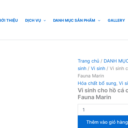
Vi
sinh
cho
hồ
IỚI THIỆU
DỊCH VỤ
DANH MỤC SẢN PHẨM
GALLERY
cá
cảnh
biển
Bacto
Reef
Blend
250ml
Trang chủ
/
DANH MỤC
|
sinh
/
Vi sinh
/ Vi sinh 
Fauna
Fauna Marin
Marin
số
Hóa chất bổ sung
,
Vi s
lượng
Vi sinh cho hồ cá
Fauna Marin
Thêm vào giỏ hàng