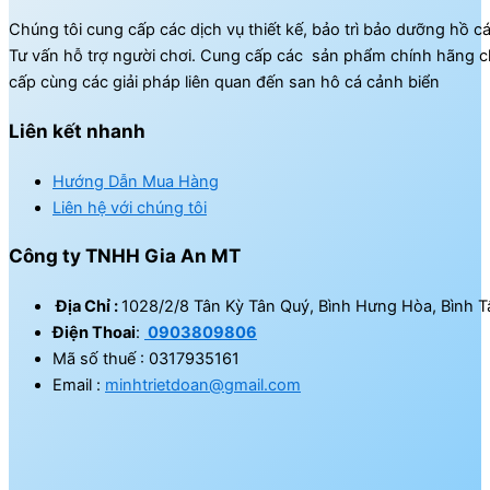
Chúng tôi cung cấp các dịch vụ thiết kế, bảo trì bảo dưỡng hồ c
Tư vấn hỗ trợ người chơi. Cung cấp các sản phẩm chính hãng c
cấp cùng các giải pháp liên quan đến san hô cá cảnh biển
Liên kết nhanh
Hướng Dẫn Mua Hàng
Liên hệ với chúng tôi
Công ty TNHH Gia An MT
Địa Chỉ :
1028/2/8 Tân Kỳ Tân Quý, Bình Hưng Hòa, Bình T
Điện Thoai
:
0903809806
Mã số thuế : 0317935161
Email :
minhtrietdoan@gmail.com