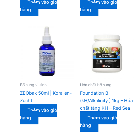
Thêm vào giỏ
Thêm vào giỏ
hàng
hàng
Bổ sung vi sinh
Hóa chất bổ sung
ZEObak 50ml | Korallen-
Foundation B
Zucht
(kH/Alkalinity ) 1kg – Hóa
chất tăng KH – Red Sea
Thêm vào giỏ
hàng
Thêm vào giỏ
hàng