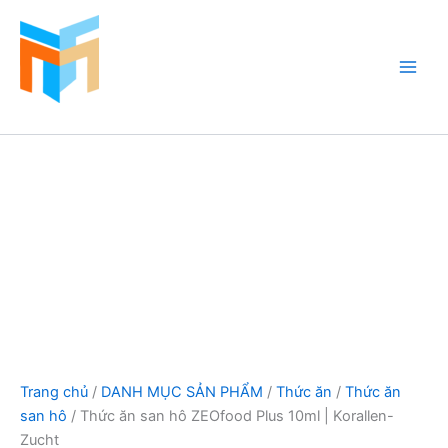
Thức
Nhảy
ăn
tới
san
nội
hô
dung
ZEOfood
Plus
Hồ Cá Cảnh Biển
10ml
|
Korallen-
Zucht
số
lượng
Trang chủ
/
DANH MỤC SẢN PHẨM
/
Thức ăn
/
Thức ăn
san hô
/ Thức ăn san hô ZEOfood Plus 10ml | Korallen-
Zucht