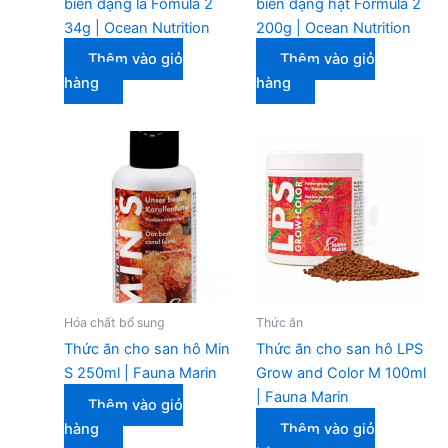
biển dạng lá Fomula 2
biển dạng hạt Formula 2
34g | Ocean Nutrition
200g | Ocean Nutrition
Thêm vào giỏ
Thêm vào giỏ
hàng
hàng
Hóa chất bổ sung
Thức ăn
Thức ăn cho san hô Min
Thức ăn cho san hô LPS
S 250ml | Fauna Marin
Grow and Color M 100ml
| Fauna Marin
Thêm vào giỏ
hàng
Thêm vào giỏ