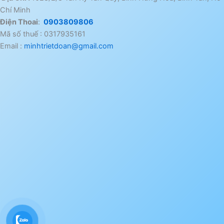
Chí Minh
Điện Thoai
:
0903809806
Mã số thuế : 0317935161
Email :
minhtrietdoan@gmail.com