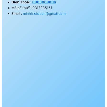
Điện Thoai
:
0903809806
Mã số thuế : 0317935161
Email :
minhtrietdoan@gmail.com