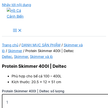
Nhảy tới nội dung
Hồ Cá Cảnh Biển
Trang chủ
/
DANH MỤC SẢN PHẨM
/
Skimmer và
lò
/
Skimmer
/ Protein Skimmer 400I | Deltec
Deltec
,
Skimmer
,
Skimmer và lò
Protein Skimmer 400I | Deltec
Phù hợp cho bể cá 100 – 400L
Kích thước: 20.5 x 12 x 51 cm
Protein Skimmer 400I | Deltec số lượng