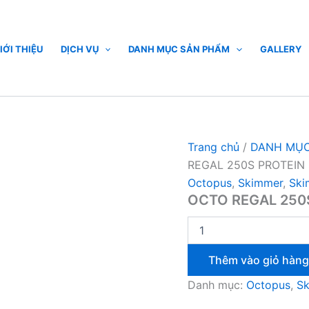
OCTO
REGAL
250S
PROTEIN
IỚI THIỆU
DỊCH VỤ
DANH MỤC SẢN PHẨM
GALLERY
SKIMMER
(VARIOS)
số
lượng
Trang chủ
/
DANH MỤC
REGAL 250S PROTEIN 
Octopus
,
Skimmer
,
Ski
OCTO REGAL 250
Thêm vào giỏ hàng
Danh mục:
Octopus
,
S