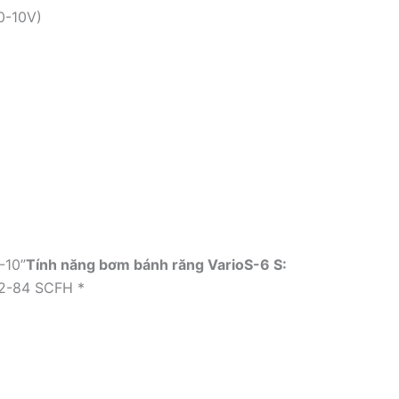
0-10V)
“-10”
Tính năng bơm bánh răng VarioS-6 S:
42-84 SCFH *