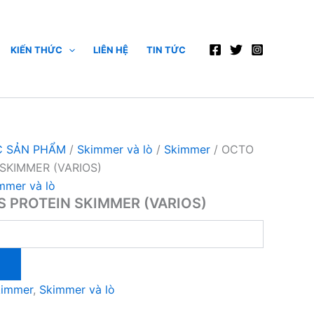
KIẾN THỨC
LIÊN HỆ
TIN TỨC
 SẢN PHẨM
/
Skimmer và lò
/
Skimmer
/ OCTO
SKIMMER (VARIOS)
mmer và lò
S PROTEIN SKIMMER (VARIOS)
kimmer
,
Skimmer và lò