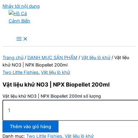
Nhảy tới nội dung
Hồ Cá Cảnh Biển
Trang chủ
/
DANH MỤC SẢN PHẨM
/
Vật liệu lò khử
/ Vật liệu
khử NO3 | NPX Biopellet 200ml
Two Little Fishies
,
Vật liệu lò khử
Vật liệu khử NO3 | NPX Biopellet 200ml
Vật liệu khử NO3 | NPX Biopellet 200ml số lượng
Thêm vào giỏ hàng
Danh mục:
Two Little Fishies
,
Vật liệu lò khử