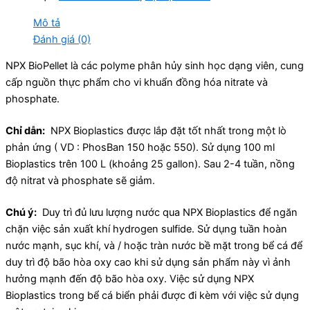
Mô tả
Đánh giá (0)
NPX BioPellet là các polyme phân hủy sinh học dạng viên, cung
cấp nguồn thực phẩm cho vi khuẩn đồng hóa nitrate và
phosphate.
Chỉ dẫn:
NPX Bioplastics được lắp đặt tốt nhất trong một lò
phản ứng ( VD : PhosBan 150 hoặc 550). Sử dụng 100 ml
Bioplastics trên 100 L (khoảng 25 gallon). Sau 2-4 tuần, nồng
độ nitrat và phosphate sẽ giảm.
Chú ý:
Duy trì đủ lưu lượng nước qua NPX Bioplastics để ngăn
chặn việc sản xuất khí hydrogen sulfide. Sử dụng tuần hoàn
nước mạnh, sục khí, và / hoặc tràn nước bề mặt trong bể cá để
duy trì độ bão hòa oxy cao khi sử dụng sản phẩm này vì ảnh
hưởng mạnh đến độ bão hòa oxy. Việc sử dụng NPX
Bioplastics trong bể cá biển phải được đi kèm với việc sử dụng