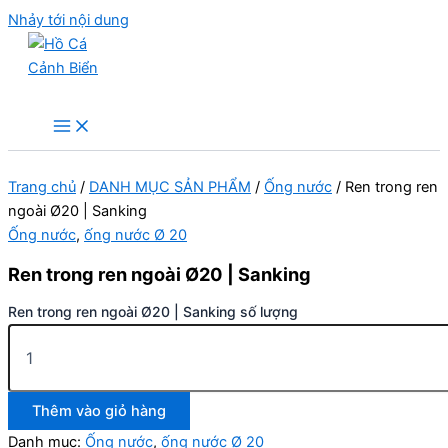
Nhảy tới nội dung
Hồ Cá Cảnh Biển
Trang chủ
/
DANH MỤC SẢN PHẨM
/
Ống nước
/ Ren trong ren
ngoài Ø20 | Sanking
Ống nước
,
ống nước Ø 20
Ren trong ren ngoài Ø20 | Sanking
Ren trong ren ngoài Ø20 | Sanking số lượng
Thêm vào giỏ hàng
Danh mục:
Ống nước
,
ống nước Ø 20