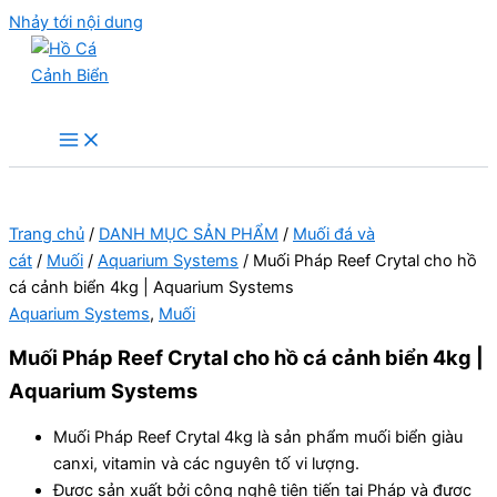
Nhảy tới nội dung
Hồ Cá Cảnh Biển
Trang chủ
/
DANH MỤC SẢN PHẨM
/
Muối đá và
cát
/
Muối
/
Aquarium Systems
/ Muối Pháp Reef Crytal cho hồ
cá cảnh biển 4kg | Aquarium Systems
Aquarium Systems
,
Muối
Muối Pháp Reef Crytal cho hồ cá cảnh biển 4kg |
Aquarium Systems
Muối Pháp Reef Crytal 4kg là sản phẩm muối biển giàu
canxi, vitamin và các nguyên tố vi lượng.
Được sản xuất bởi công nghệ tiên tiến tại Pháp và được