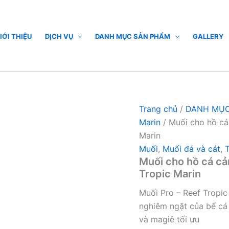
Muối
cho
hồ
cá
IỚI THIỆU
DỊCH VỤ
DANH MỤC SẢN PHẨM
GALLERY
cảnh
biển
Pro
-
Reef
4kg
(hộp
Trang chủ
/
DANH MỤC
giấy)
Marin
/ Muối cho hồ cá 
|
Marin
Tropic
Marin
Muối
,
Muối đá và cát
,
T
số
Muối cho hồ cá cản
lượng
Tropic Marin
Muối Pro – Reef Tropic
nghiêm ngặt của bể cá
và magiê tối ưu