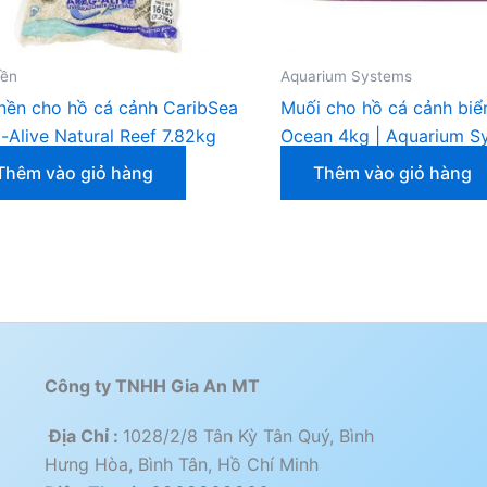
nền
Aquarium Systems
nền cho hồ cá cảnh CaribSea
Muối cho hồ cá cảnh biển
-Alive Natural Reef 7.82kg
Ocean 4kg | Aquarium S
Thêm vào giỏ hàng
Thêm vào giỏ hàng
Công ty TNHH Gia An MT
Địa Chỉ :
1028/2/8 Tân Kỳ Tân Quý, Bình
Hưng Hòa, Bình Tân, Hồ Chí Minh