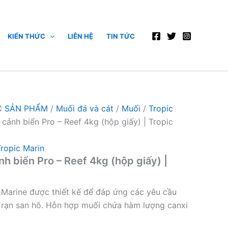
KIẾN THỨC
LIÊN HỆ
TIN TỨC
 SẢN PHẨM
/
Muối đá và cát
/
Muối
/
Tropic
cảnh biển Pro – Reef 4kg (hộp giấy) | Tropic
ropic Marin
h biển Pro – Reef 4kg (hộp giấy) |
 Marine được thiết kế để đáp ứng các yêu cầu
 rạn san hô. Hỗn hợp muối chứa hàm lượng canxi